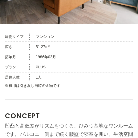
建物タイプ
マンション
広さ
51.27m²
築年月
1986年03月
プラン
PLUS
居住人数
1人
※費用は引き渡し当時の金額です
CONCEPT
凹凸と高低差がリズムをつくる、ひみつ基地なワンルーム
です。バルコニー側まで続く腰壁で寝室を囲い、生活空間