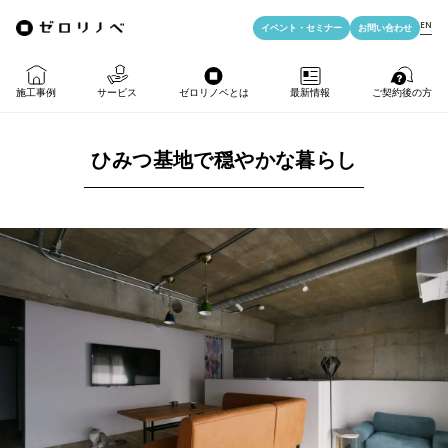
EN
イベント・
セミナー
お問い合わせ
施工事例
サービス
ゼロリノベとは
最新情報
ご契約後の方
ひみつ基地で穏やかな暮らし
物件購入＋リノベ
ゼロリノベの特徴
イベント・セミナー
LIFE PASSPORT
リノベのみ
ゼロリノベのひと
よみもの
アフターサポート
物件購入
ゼロリノベの安心予算
資料ダウンロード
売却・住み替え
満足度アンケート
よくある質問
メディア掲載
法人向けリノベ
リノベ料金プラン