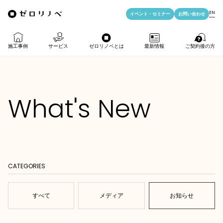
EN
イベント・
セミナー
お問い合わせ
施工事例
サービス
ゼロリノベとは
最新情報
ご契約後の方
物件購入＋リノベ
ゼロリノベの特徴
イベント・セミナー
LIFE PASSPORT
What's New
リノベのみ
ゼロリノベのひと
よみもの
アフターサポート
物件購入
ゼロリノベの安心予算
資料ダウンロード
売却・住み替え
満足度アンケート
よくある質問
CATEGORIES
メディア掲載
法人向けリノベ
すべて
メディア
お知らせ
リノベ料金プラン