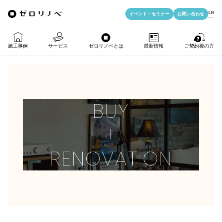
EN
イベント・
セミナー
お問い合わせ
施工事例
サービス
ゼロリノベとは
最新情報
ご契約後の方
物件購入＋リノベ
ゼロリノベの特徴
イベント・セミナー
LIFE PASSPORT
BUY
リノベのみ
ゼロリノベのひと
よみもの
アフターサポート
+
物件購入
ゼロリノベの安心予算
資料ダウンロード
RENOVATION
売却・住み替え
満足度アンケート
よくある質問
メディア掲載
法人向けリノベ
リノベ料金プラン