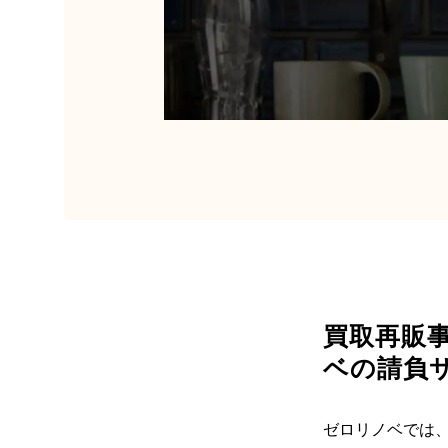
買取再販
ベの請負
ゼロリノベでは