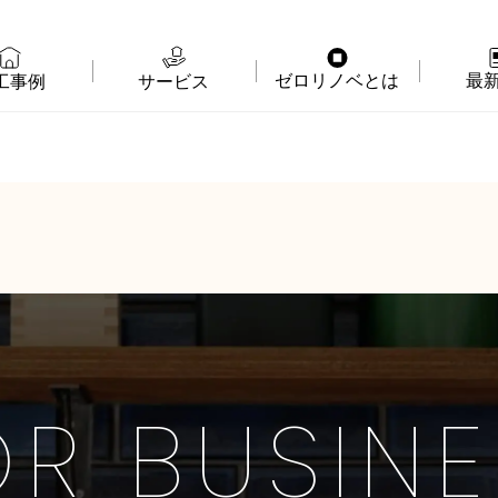
ゼロリノベとは
最
工事例
サービス
物件購入＋リノベ
ゼロリノベの特徴
イベ
リノベのみ
ゼロリノベのひと
よみ
物件購入
ゼロリノベの安心予算
資料
売却・住み替え
満足度アンケート
よく
メディア掲載
法人向けリノベ
OR
BUSINE
リノベ料金プラン