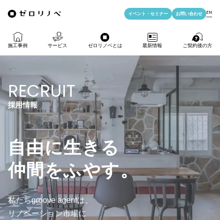
EN
イベント・
セミナー
お問い合わせ
施工事例
サービス
ゼロリノベとは
最新情報
ご契約後の方
物件購入＋リノベ
ゼロリノベの特徴
イベント・セミナー
LIFE PASSPORT
RECRUIT
リノベのみ
ゼロリノベのひと
よみもの
アフターサポート
採用情報
物件購入
ゼロリノベの安心予算
資料ダウンロード
自由に生きる
売却・住み替え
満足度アンケート
よくある質問
仲間をふやす。
メディア掲載
法人向けリノベ
私たちgroove agentは、
リノベ料金プラン
リノベーション市場に