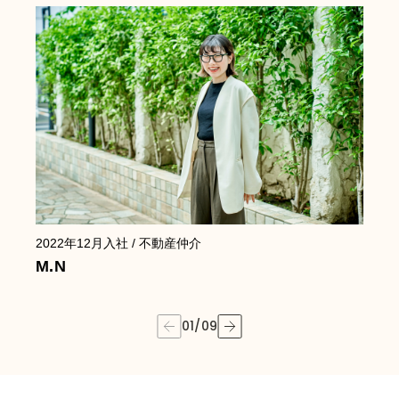
2022年12月
入社
/ 不動産仲介
2
M.N
Y
01
/
09