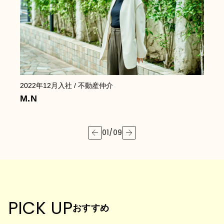
2022年12月
入社
/ 不動産仲介
2
M.N
Y
01
/
09
PICK UP
おすすめ