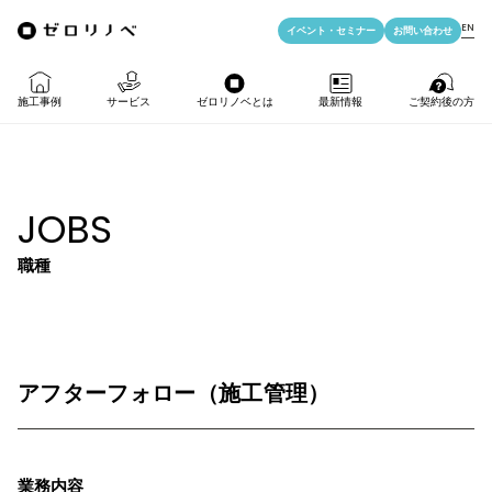
EN
イベント・
セミナー
お問い合わせ
施工事例
サービス
ゼロリノベとは
最新情報
ご契約後の方
物件購入＋リノベ
ゼロリノベの特徴
イベント・セミナー
LIFE PASSPORT
JOBS
リノベのみ
ゼロリノベのひと
よみもの
アフターサポート
職種
物件購入
ゼロリノベの安心予算
資料ダウンロード
売却・住み替え
満足度アンケート
よくある質問
メディア掲載
アフターフォロー（施工管理）
法人向けリノベ
リノベ料金プラン
業務内容