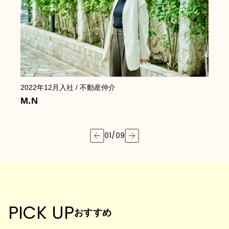
2022年12月
入社
/ 不動産仲介
2
M.N
Y
01
/
09
PICK UP
おすすめ