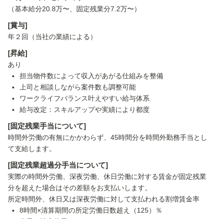
（基本給分20.8万〜、固定残業分7.2万〜）
[賞与]
年２回（当社の業績による）
[昇給]
あり
担当物件数によって収入があがる仕組みを整備
上司と相談しながら案件数も調整可能
ワークライフバランス叶えやすい給与体系
給与改定：スキルアップや実績により都度
[固定残業手当について]
時間外労働の有無にかかわらず、45時間分を時間外勤務手当とし
て支給します。
[固定残業超過分手当について]
実際の時間外労働、深夜労働、休日労働に対する賃金が固定残業
分を超えた場合はその差額をお支払いします。
所定時間外、休日又は深夜労働に対して支払われる割増賃金率
8時間×清算期間の所定労働日数超え（125）％