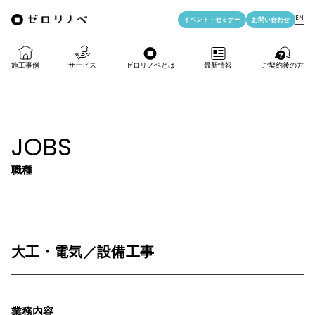
EN
イベント・
セミナー
お問い合わせ
施工事例
サービス
ゼロリノベとは
最新情報
ご契約後の方
物件購入＋リノベ
ゼロリノベの特徴
イベント・セミナー
LIFE PASSPORT
JOBS
リノベのみ
ゼロリノベのひと
よみもの
アフターサポート
職種
物件購入
ゼロリノベの安心予算
資料ダウンロード
売却・住み替え
満足度アンケート
よくある質問
メディア掲載
大工・電気／設備工事
法人向けリノベ
リノベ料金プラン
業務内容