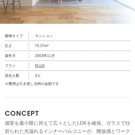
建物タイプ
マンション
広さ
75.37m²
築年月
2003年11月
プラン
PLUS
居住人数
3人
※費用は引き渡し当時の金額です
CONCEPT
個室を最小限に抑えて広々としたLDKを確保。ガラスで仕
切られた光溢れるインナーバルコニーが、開放感とワーク