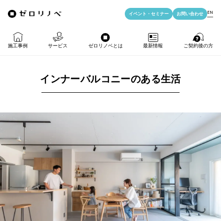
EN
イベント・
セミナー
お問い合わせ
施工事例
サービス
ゼロリノベとは
最新情報
ご契約後の方
インナーバルコニーのある生活
物件購入＋リノベ
ゼロリノベの特徴
イベント・セミナー
LIFE PASSPORT
リノベのみ
ゼロリノベのひと
よみもの
アフターサポート
物件購入
ゼロリノベの安心予算
資料ダウンロード
売却・住み替え
満足度アンケート
よくある質問
メディア掲載
法人向けリノベ
リノベ料金プラン