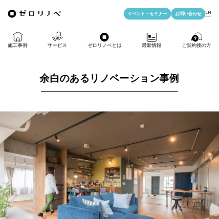
EN
イベント・
セミナー
お問い合わせ
施工事例
サービス
ゼロリノベとは
最新情報
ご契約後の方
余白のあるリノベーション事例
物件購入＋リノベ
ゼロリノベの特徴
イベント・セミナー
LIFE PASSPORT
リノベのみ
ゼロリノベのひと
よみもの
アフターサポート
物件購入
ゼロリノベの安心予算
資料ダウンロード
売却・住み替え
満足度アンケート
よくある質問
メディア掲載
法人向けリノベ
リノベ料金プラン