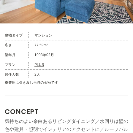
建物タイプ
マンション
広さ
77.59m²
築年月
1993年02月
プラン
PLUS
居住人数
2人
※費用は引き渡し当時の金額です
CONCEPT
気持ちのよい余白あるリビングダイニング／水回りは壁の
色や建具・照明でインテリアのアクセントに／ルーフバル