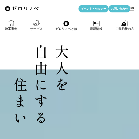
EN
イベント・
セミナー
お問い合わせ
施工事例
サービス
ゼロリノベとは
最新情報
ご契約後の方
自由にする
大人を
物件購入＋リノベ
ゼロリノベの特徴
イベント・セミナー
LIFE PASSPORT
リノベのみ
ゼロリノベのひと
よみもの
アフターサポート
住まい
物件購入
ゼロリノベの安心予算
資料ダウンロード
売却・住み替え
満足度アンケート
よくある質問
メディア掲載
法人向けリノベ
リノベ料金プラン