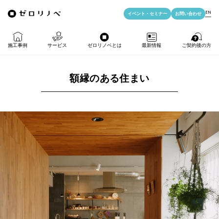
EN
イベント・
セミナー
お問い合わせ
施工事例
サービス
ゼロリノベとは
最新情報
ご契約後の方
額縁のある住まい
物件購入＋リノベ
ゼロリノベの特徴
イベント・セミナー
LIFE PASSPORT
リノベのみ
ゼロリノベのひと
よみもの
アフターサポート
物件購入
ゼロリノベの安心予算
資料ダウンロード
売却・住み替え
満足度アンケート
よくある質問
メディア掲載
法人向けリノベ
リノベ料金プラン