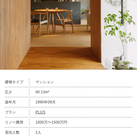
建物タイプ
マンション
広さ
90.13m²
築年月
1990年09月
プラン
PLUS
リノベ費用
1000万〜1500万円
居住人数
2人