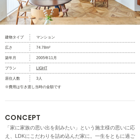
建物タイプ
マンション
広さ
74.78m²
築年月
2005年11月
プラン
LIGHT
居住人数
3人
※費用は引き渡し当時の金額です
CONCEPT
「家に家族の思い出を刻みたい」という施主様の思いに応
え、LDKにこだわりを詰め込んだ家に。一生をともに過ご