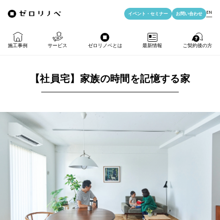
EN
イベント・
セミナー
お問い合わせ
施工事例
サービス
ゼロリノベとは
最新情報
ご契約後の方
【社員宅】家族の時間を記憶する家
物件購入＋リノベ
ゼロリノベの特徴
イベント・セミナー
LIFE PASSPORT
リノベのみ
ゼロリノベのひと
よみもの
アフターサポート
物件購入
ゼロリノベの安心予算
資料ダウンロード
売却・住み替え
満足度アンケート
よくある質問
メディア掲載
法人向けリノベ
リノベ料金プラン