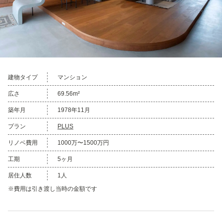
建物タイプ
マンション
広さ
69.56m²
築年月
1978年11月
プラン
PLUS
リノベ費用
1000万〜1500万円
工期
5ヶ月
居住人数
1人
※費用は引き渡し当時の金額です