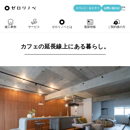
EN
イベント・
セミナー
お問い合わせ
施工事例
サービス
ゼロリノベとは
最新情報
ご契約後の方
カフェの延長線上にある暮らし。
物件購入＋リノベ
ゼロリノベの特徴
イベント・セミナー
LIFE PASSPORT
リノベのみ
ゼロリノベのひと
よみもの
アフターサポート
物件購入
ゼロリノベの安心予算
資料ダウンロード
売却・住み替え
満足度アンケート
よくある質問
メディア掲載
法人向けリノベ
リノベ料金プラン