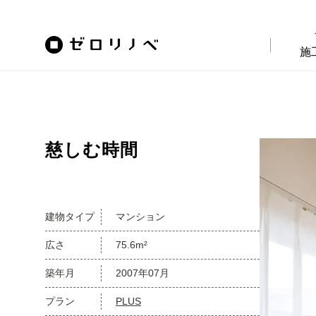
施
慈しむ時間
建物タイプ
マンション
広さ
75.6m²
築年月
2007年07月
プラン
PLUS