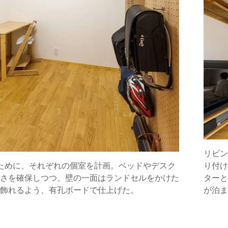
リビン
ために、それぞれの個室を計画。ベッドやデスク
り付け
さを確保しつつ、壁の一面はランドセルをかけた
ターと
飾れるよう、有孔ボードで仕上げた。
が泊ま