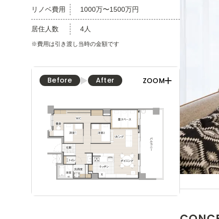
リノベ費用
1000万〜1500万円
居住人数
4人
※費用は引き渡し当時の金額です
Before
After
ZOOM
CONC