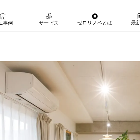
ゼロリノベとは
最
工事例
サービス
物件購入＋リノベ
ゼロリノベの特徴
イベ
リノベのみ
ゼロリノベのひと
よみ
物件購入
ゼロリノベの安心予算
資料
売却・住み替え
満足度アンケート
よく
メディア掲載
法人向けリノベ
リノベ料金プラン