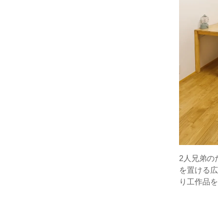
2人兄弟の
を置ける広
り工作品を