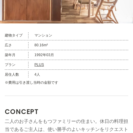
建物タイプ
マンション
広さ
80.16m²
築年月
1992年03月
プラン
PLUS
居住人数
4人
※費用は引き渡し当時の金額です
CONCEPT
二人のお子さんをもつファミリーの住まい。休日の料理担
当であるご主人は、使い勝手のよいキッチンをリクエスト