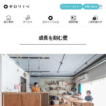
EN
イベント・
セミナー
お問い合わせ
施工事例
サービス
ゼロリノベとは
最新情報
ご契約後の方
成長を刻む壁
物件購入＋リノベ
ゼロリノベの特徴
イベント・セミナー
LIFE PASSPORT
リノベのみ
ゼロリノベのひと
よみもの
アフターサポート
物件購入
ゼロリノベの安心予算
資料ダウンロード
売却・住み替え
満足度アンケート
よくある質問
メディア掲載
法人向けリノベ
リノベ料金プラン