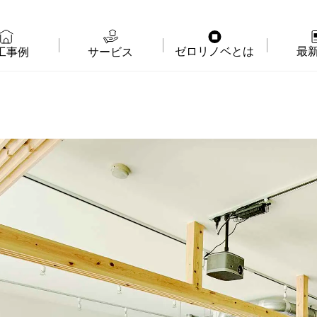
ゼロリノベとは
最
工事例
サービス
物件購入＋リノベ
ゼロリノベの特徴
イベ
リノベのみ
ゼロリノベのひと
よみ
物件購入
ゼロリノベの安心予算
資料
売却・住み替え
満足度アンケート
よく
メディア掲載
法人向けリノベ
リノベ料金プラン