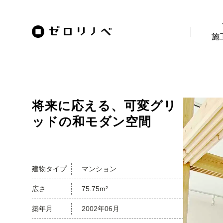
施
将来に応える、可変グリ
ッドの和モダン空間
建物タイプ
マンション
広さ
75.75m²
築年月
2002年06月