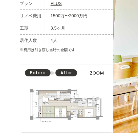
プラン
PLUS
リノベ費用
1500万〜2000万円
工期
3.5ヶ月
居住人数
4人
※費用は引き渡し当時の金額です
Before
After
ZOOM