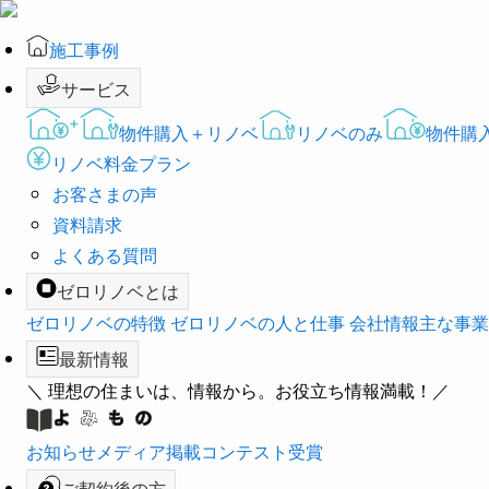
施工事例
サービス
物件購入＋リノベ
リノベのみ
物件購
リノベ料金プラン
お客さまの声
資料請求
よくある質問
ゼロリノベとは
ゼロリノベの特徴
ゼロリノベの人と仕事
会社情報
主な事業
最新情報
＼ 理想の住まいは、情報から。お役立ち情報満載！／
お知らせ
メディア掲載
コンテスト受賞
ご契約後の方