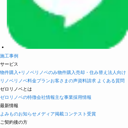
施工事例
サービス
物件購入+リノベ
リノベのみ
物件購入
売却・住み替え
法人向け
リノベ
リノベ料金プラン
お客さまの声
資料請求
よくある質問
ゼロリノベとは
ゼロリノベの特徴
会社情報
主な事業
採用情報
最新情報
よみもの
お知らせ
メディア掲載
コンテスト受賞
ご契約後の方