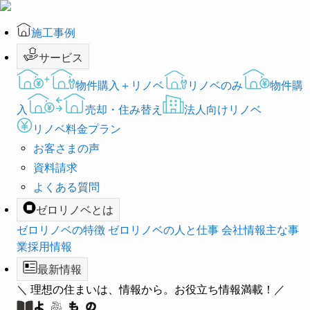
施工事例
サービス
物件購入＋リノベ
リノベのみ
物件購
入
売却・住み替え
法人向けリノベ
リノベ料金プラン
お客さまの声
資料請求
よくある質問
ゼロリノベとは
ゼロリノベの特徴
ゼロリノベの人と仕事
会社情報
主な事
業
採用情報
最新情報
＼ 理想の住まいは、情報から。お役立ち情報満載！／