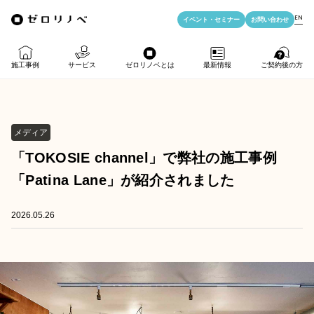
EN
イベント・
セミナー
お問い合わせ
施工事例
サービス
ゼロリノベとは
最新情報
ご契約後の方
物件購入＋リノベ
ゼロリノベの特徴
イベント・セミナー
LIFE PASSPORT
メディア
リノベのみ
ゼロリノベのひと
よみもの
アフターサポート
「TOKOSIE channel」で弊社の施工事例
「Patina Lane」が紹介されました
物件購入
ゼロリノベの安心予算
資料ダウンロード
売却・住み替え
満足度アンケート
よくある質問
2026.05.26
メディア掲載
法人向けリノベ
リノベ料金プラン