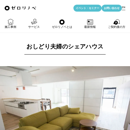
EN
イベント・
セミナー
お問い合わせ
施工事例
サービス
ゼロリノベとは
最新情報
ご契約後の方
おしどり夫婦のシェアハウス
物件購入＋リノベ
ゼロリノベの特徴
イベント・セミナー
LIFE PASSPORT
リノベのみ
ゼロリノベのひと
よみもの
アフターサポート
物件購入
ゼロリノベの安心予算
資料ダウンロード
売却・住み替え
満足度アンケート
よくある質問
メディア掲載
法人向けリノベ
リノベ料金プラン