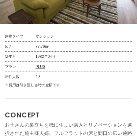
建物タイプ
マンション
広さ
77.76m²
築年月
1982年04月
プラン
PLUS
居住人数
2人
※費用は引き渡し当時の金額です
CONCEPT
お子さんの巣立ちを機に住まい購入とリノベーションを選
択された施主様夫婦。フルフラットの床と間口の広い通路