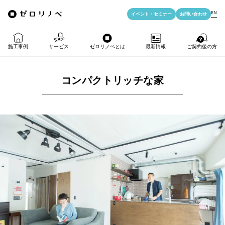
EN
イベント・
セミナー
お問い合わせ
施工事例
サービス
ゼロリノベとは
最新情報
ご契約後の方
コンパクトリッチな家
物件購入＋リノベ
ゼロリノベの特徴
イベント・セミナー
LIFE PASSPORT
リノベのみ
ゼロリノベのひと
よみもの
アフターサポート
物件購入
ゼロリノベの安心予算
資料ダウンロード
売却・住み替え
満足度アンケート
よくある質問
メディア掲載
法人向けリノベ
リノベ料金プラン