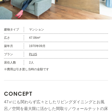
建物タイプ
マンション
広さ
47.06m²
築年月
1970年09月
プラン
PLUS
居住人数
2人
※費用は引き渡し当時の金額です
CONCEPT
47㎡にも関わらず広々としたリビングダイニングとお風
呂／空間を最大限に活かした間取り／ウォールナットの床