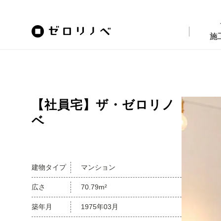
施
【社員宅】ザ・ゼロリノ
ベ
建物タイプ
マンション
広さ
70.79m²
築年月
1975年03月