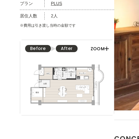
プラン
PLUS
居住人数
2人
※費用は引き渡し当時の金額です
Before
After
ZOOM
CONC