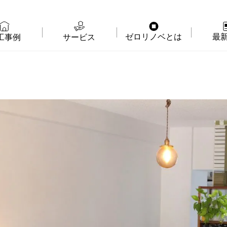
ゼロリノベとは
最
工事例
サービス
物件購入＋リノベ
ゼロリノベの特徴
イベ
リノベのみ
ゼロリノベのひと
よみ
物件購入
ゼロリノベの安心予算
資料
売却・住み替え
満足度アンケート
よく
メディア掲載
法人向けリノベ
リノベ料金プラン