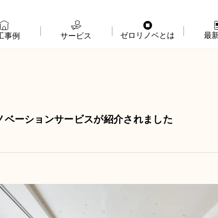
ゼロリノベとは
最
工事例
サービス
物件購入＋リノベ
ゼロリノベの特徴
イベ
リノベのみ
ゼロリノベのひと
よみ
物件購入
ゼロリノベの安心予算
資料
リノベーションサービスが紹介されました
売却・住み替え
満足度アンケート
よく
メディア掲載
法人向けリノベ
リノベ料金プラン