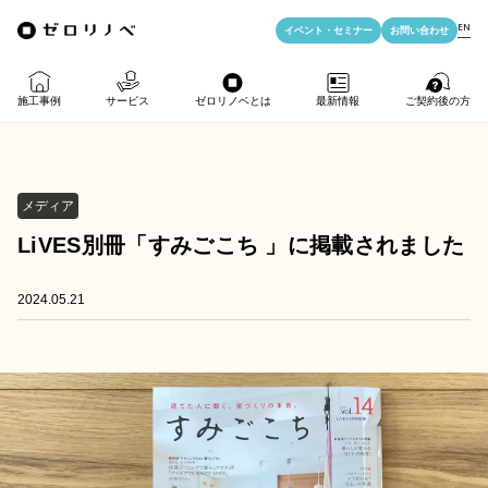
EN
イベント・
セミナー
お問い合わせ
施工事例
サービス
ゼロリノベとは
最新情報
ご契約後の方
物件購入＋リノベ
ゼロリノベの特徴
イベント・セミナー
LIFE PASSPORT
メディア
リノベのみ
ゼロリノベのひと
よみもの
アフターサポート
LiVES別冊「すみごこち 」に掲載されました
物件購入
ゼロリノベの安心予算
資料ダウンロード
2024.05.21
売却・住み替え
満足度アンケート
よくある質問
メディア掲載
法人向けリノベ
リノベ料金プラン