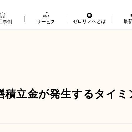
ゼロリノベとは
最
工事例
サービス
物件購入＋リノベ
ゼロリノベの特徴
イベ
リノベのみ
ゼロリノベのひと
よみ
物件購入
ゼロリノベの安心予算
資料
売却・住み替え
満足度アンケート
よく
繕積立金が発生するタイミ
メディア掲載
法人向けリノベ
リノベ料金プラン