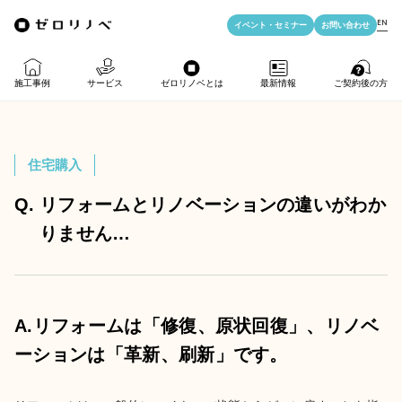
EN
イベント・
セミナー
お問い合わせ
施工事例
サービス
ゼロリノベとは
最新情報
ご契約後の方
物件購入＋リノベ
ゼロリノベの特徴
イベント・セミナー
LIFE PASSPORT
住宅購入
リノベのみ
ゼロリノベのひと
よみもの
アフターサポート
Q.
リフォームとリノベーションの違いがわか
りません…
物件購入
ゼロリノベの安心予算
資料ダウンロード
売却・住み替え
満足度アンケート
よくある質問
メディア掲載
A.リフォームは「修復、原状回復」、リノベ
法人向けリノベ
ーションは「革新、刷新」です。
リノベ料金プラン