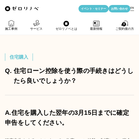
EN
イベント・
セミナー
お問い合わせ
施工事例
サービス
ゼロリノベとは
最新情報
ご契約後の方
物件購入＋リノベ
ゼロリノベの特徴
イベント・セミナー
LIFE PASSPORT
住宅購入
リノベのみ
ゼロリノベのひと
よみもの
アフターサポート
Q.
住宅ローン控除を使う際の手続きはどうし
たら良いでしょうか？
物件購入
ゼロリノベの安心予算
資料ダウンロード
売却・住み替え
満足度アンケート
よくある質問
メディア掲載
A.住宅を購入した翌年の3月15日までに確定
法人向けリノベ
申告をしてください。
リノベ料金プラン