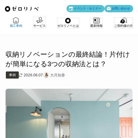
イベント・
セミナー
お問い合わせ
施工事例
サービス
ゼロリノベとは
最新情報
ご契約後の方
＼ 理想の住まいは、情報から。お役立ち情報満載！／
収納リノベーションの最終結論！片付け
ゼロリノベの特徴
ゼロリノベの人と仕事
引渡後のお客様専用サイト
が簡単になる3つの収納法とは？
リノベのみ
物件購入＋リノベ
会社情報
主な事業
2026.06.07
大月知香
事例
アフターサポート
紹介制度
お知らせ
メディア掲載
法人向けリノベ
物件購入
売却・住み替え
採用情報
コンテスト受賞
リノベ料金プラン
お客さまの声
資料請求
よくある質問