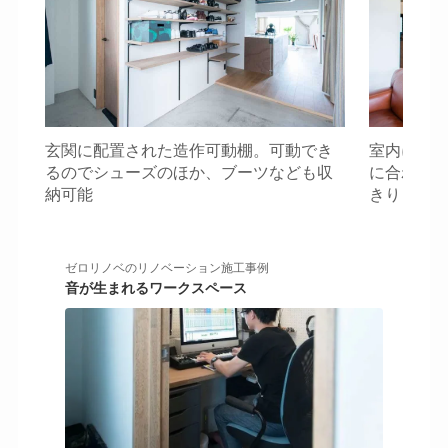
玄関に配置された造作可動棚。可動でき
室内に設
るのでシューズのほか、ブーツなども収
に合わせ
納可能
きりとし
ゼロリノベのリノベーション施工事例
音が生まれるワークスペース