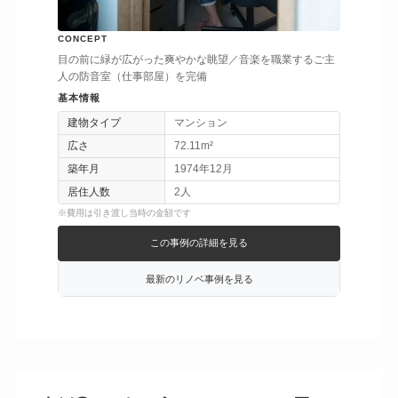
CONCEPT
目の前に緑が広がった爽やかな眺望／音楽を職業するご主
人の防音室（仕事部屋）を完備
基本情報
建物タイプ
マンション
広さ
72.11m²
築年月
1974年12月
居住人数
2人
※費用は引き渡し当時の金額です
この事例の詳細を見る
最新のリノベ事例を見る