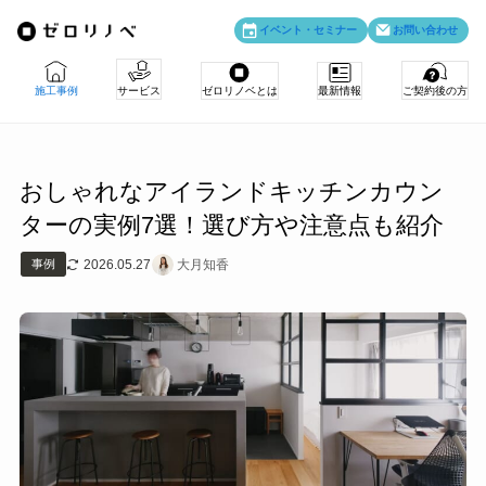
イベント・
セミナー
お問い合わせ
施工事例
サービス
ゼロリノベとは
最新情報
ご契約後の方
＼ 理想の住まいは、情報から。お役立ち情報満載！／
おしゃれなアイランドキッチンカウン
ゼロリノベの特徴
ゼロリノベの人と仕事
引渡後のお客様専用サイト
ターの実例7選！選び方や注意点も紹介
リノベのみ
物件購入＋リノベ
会社情報
主な事業
2026.05.27
大月知香
事例
アフターサポート
紹介制度
お知らせ
メディア掲載
法人向けリノベ
物件購入
売却・住み替え
採用情報
コンテスト受賞
リノベ料金プラン
お客さまの声
資料請求
よくある質問