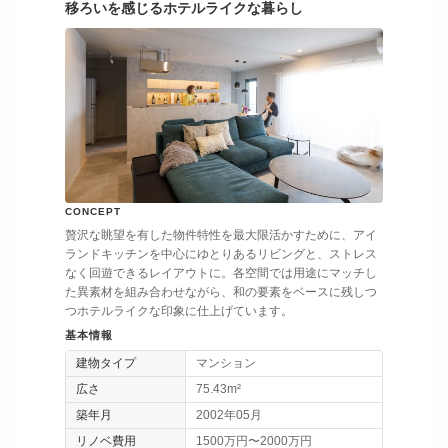
移ろいを感じるホテルライクな暮らし
CONCEPT
贅沢な眺望を有した物件特性を最大限活かすために、アイ
ランドキッチンを中心にゆとりあるリビングと、ストレス
なく回遊できるレイアウトに。各空間では用途にマッチし
た異素材を組み合わせながら、和の要素をベースに残しつ
つホテルライクな印象に仕上げています。
基本情報
建物タイプ
マンション
広さ
75.43m²
築年月
2002年05月
リノベ費用
1500万円〜2000万円