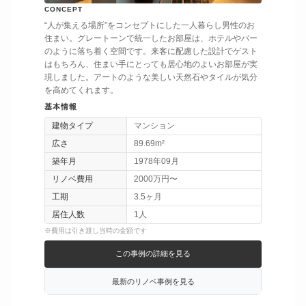
CONCEPT
“人が集える場所”をコンセプトにした一人暮らし男性のお
住まい。グレートーンで統一したお部屋は、ホテルやバー
のように落ち着く空間です。来客に配慮した設計でゲスト
はもちろん、住まい手にとっても居心地のよいお部屋が実
現しました。アートのような美しい天然石やタイルが気分
を高めてくれます。
基本情報
建物タイプ
マンション
広さ
89.69m²
築年月
1978年09月
リノベ費用
2000万円〜
工期
3.5ヶ月
居住人数
1人
※費用は引き渡し当時の金額です
この事例の詳細を見る
最新のリノベ事例を見る