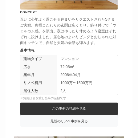
CONCEPT
互いに心地よく過ごせる住まいをリクエストされたSさま
ご夫婦。奥様こだわりの玄関は広くとり、飾り付けで「ウ
ェルカム感」を演出。夜はゆったり休めるよう寝室はそれ
ぞれに設けました。居心地のよいリビングとおしゃれな対
面キッチンで、自然と夫婦の会話も弾みます。
基本情報
建物タイプ
マンション
広さ
72.08m²
築年月
2008年04月
リノベ費用
1000万〜1500万円
居住人数
2人
※費用は引き渡し当時の金額です
この事例の詳細を見る
最新のリノベ事例を見る