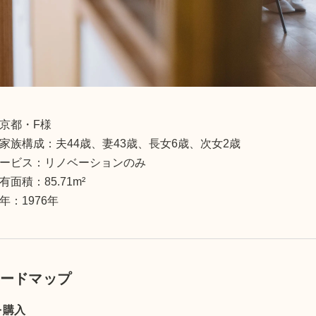
京都
・
F様
家族構成：
夫44歳、妻43歳、長女6歳、次女2歳
ービス：
リノベーションのみ
有面積：
85.71
m²
年：
1976
年
ードマップ
を購入