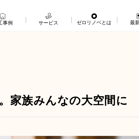
ゼロリノベとは
最
工事例
サービス
物件購入＋リノベ
ゼロリノベの特徴
イベ
リノベのみ
ゼロリノベのひと
よみ
物件購入
ゼロリノベの安心予算
資料
売却・住み替え
満足度アンケート
よく
却。家族みんなの大空間に
メディア掲載
法人向けリノベ
リノベ料金プラン