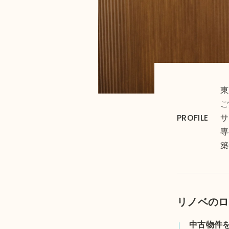
東
ご
PROFILE
サ
専
築
リノベのロ
中古物件